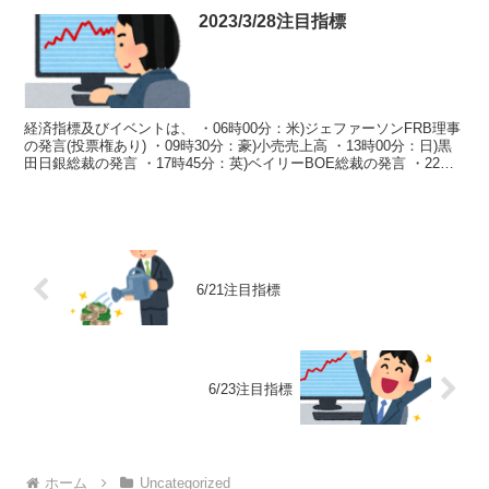
2023/3/28注目指標
経済指標及びイベントは、 ・06時00分：米)ジェファーソンFRB理事
の発言(投票権あり) ・09時30分：豪)小売売上高 ・13時00分：日)黒
田日銀総裁の発言 ・17時45分：英)ベイリーBOE総裁の発言 ・22時
00分：欧)ラガルドE...
6/21注目指標
6/23注目指標
ホーム
Uncategorized