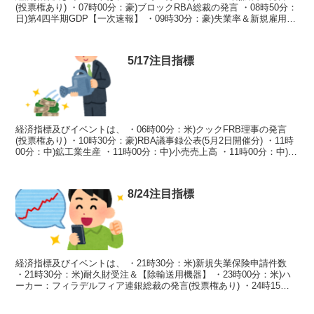
(投票権あり) ・07時00分：豪)ブロックRBA総裁の発言 ・08時50分：
日)第4四半期GDP【一次速報】 ・09時30分：豪)失業率＆新規雇用者
数 ・16時00分：英...
5/17注目指標
経済指標及びイベントは、 ・06時00分：米)クックFRB理事の発言
(投票権あり) ・10時30分：豪)RBA議事録公表(5月2日開催分) ・11時
00分：中)鉱工業生産 ・11時00分：中)小売売上高 ・11時00分：中)固
定資産投資 ・...
8/24注目指標
経済指標及びイベントは、 ・21時30分：米)新規失業保険申請件数
・21時30分：米)耐久財受注＆【除輸送用機器】 ・23時00分：米)ハ
ーカー：フィラデルフィア連銀総裁の発言(投票権あり) ・24時15
分：米)コリンズ：ボストン連銀総裁...