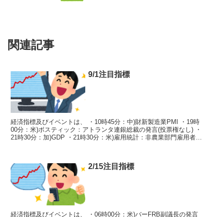
関連記事
9/1注目指標
経済指標及びイベントは、 ・10時45分：中)財新製造業PMI ・19時
00分：米)ボスティック：アトランタ連銀総裁の発言(投票権なし) ・
21時30分：加)GDP ・21時30分：米)雇用統計：非農業部門雇用者数/
失業率/製造業雇用者数/...
2/15注目指標
経済指標及びイベントは、 ・06時00分：米)バーFRB副議長の発言