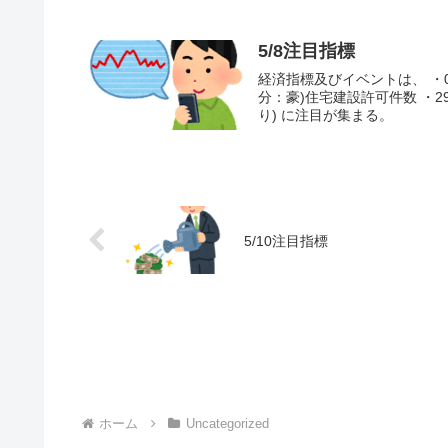
5/8注目指標
経済指標及びイベントは、 ・08
分：豪)住宅建設許可件数 ・
り) に注目が集まる。
5/10注目指標
ホーム
Uncategorized