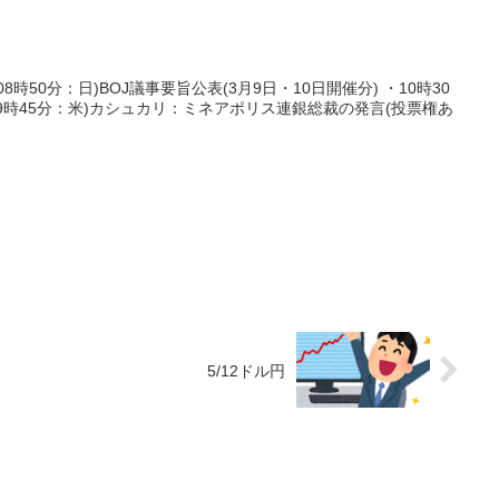
時50分：日)BOJ議事要旨公表(3月9日・10日開催分) ・10時30
29時45分：米)カシュカリ：ミネアポリス連銀総裁の発言(投票権あ
5/12ドル円