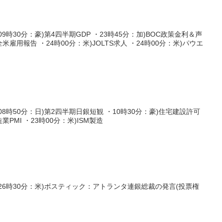
時30分：豪)第4四半期GDP ・23時45分：加)BOC政策金利＆声
全米雇用報告 ・24時00分：米)JOLTS求人 ・24時00分：米)パウエ
8時50分：日)第2四半期日銀短観 ・10時30分：豪)住宅建設許可
業PMI ・23時00分：米)ISM製造
26時30分：米)ボスティック：アトランタ連銀総裁の発言(投票権