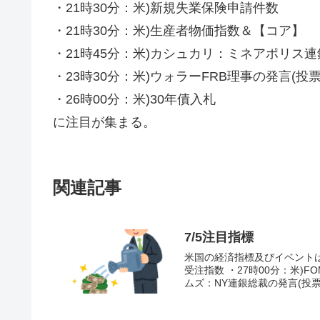
・21時30分：米)新規失業保険申請件数
・21時30分：米)生産者物価指数＆【コア】
・21時45分：米)カシュカリ：ミネアポリス連
・23時30分：米)ウォラーFRB理事の発言(投
・26時00分：米)30年債入札
に注目が集まる。
関連記事
7/5注目指標
米国の経済指標及びイベントは、
受注指数 ・27時00分：米)F
ムズ：NY連銀総裁の発言(投票権