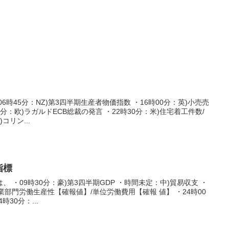
6時45分：NZ)第3四半期生産者物価指数 ・16時00分：英)小売売
分：欧)ラガルドECB総裁の発言 ・22時30分：米)住宅着工件数/
コリン...
指標
 ・09時30分：豪)第3四半期GDP ・時間未定：中)貿易収支 ・
農業部門労働生産性【確報値】/単位労働費用【確報 値】 ・24時00
時30分：...