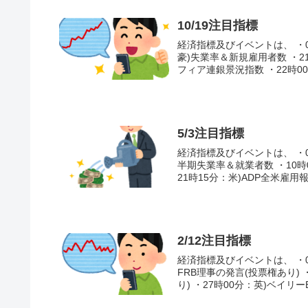
10/19注目指標
経済指標及びイベントは、 ・07
豪)失業率＆新規雇用者数 ・2
フィア連銀景況指数 ・22時00分
5/3注目指標
経済指標及びイベントは、 ・06
半期失業率＆就業者数 ・10時0
21時15分：米)ADP全米雇用報.
2/12注目指標
経済指標及びイベントは、 ・09
FRB理事の発言(投票権あり)
り) ・27時00分：英)ベイリーB