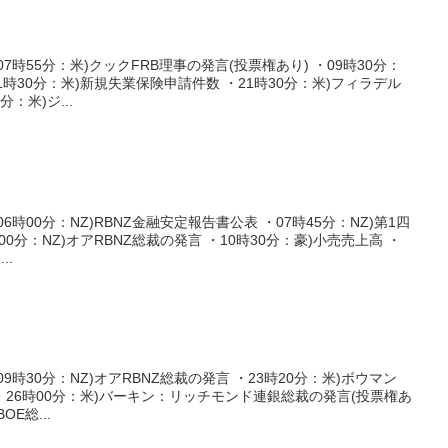
時55分：米)クックFRB理事の発言(投票権あり) ・09時30分：
1時30分：米)新規失業保険申請件数 ・21時30分：米)フィラデル
：米)ジ...
時00分：NZ)RBNZ金融安定報告書公表 ・07時45分：NZ)第1四
0分：NZ)オアRBNZ総裁の発言 ・10時30分：豪)小売売上高 ・
..
時30分：NZ)オアRBNZ総裁の発言 ・23時20分：米)ボウマン
 ・26時00分：米)バーキン：リッチモンド連銀総裁の発言(投票権あ
OE総...